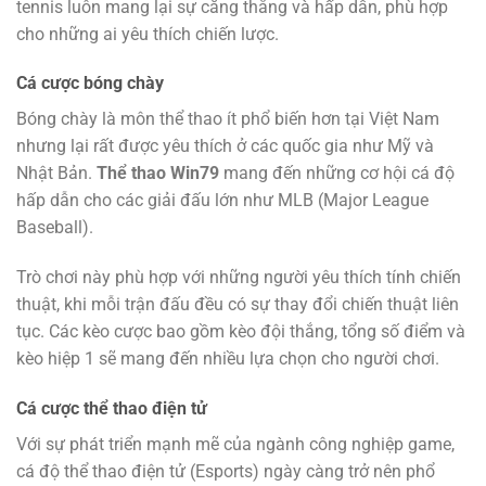
tennis luôn mang lại sự căng thẳng và hấp dẫn, phù hợp
cho những ai yêu thích chiến lược.
Cá cược bóng chày
Bóng chày là môn thể thao ít phổ biến hơn tại Việt Nam
nhưng lại rất được yêu thích ở các quốc gia như Mỹ và
Nhật Bản.
Thể thao Win79
mang đến những cơ hội cá độ
hấp dẫn cho các giải đấu lớn như MLB (Major League
Baseball).
Trò chơi này phù hợp với những người yêu thích tính chiến
thuật, khi mỗi trận đấu đều có sự thay đổi chiến thuật liên
tục. Các kèo cược bao gồm kèo đội thắng, tổng số điểm và
kèo hiệp 1 sẽ mang đến nhiều lựa chọn cho người chơi.
Cá cược thể thao điện tử
Với sự phát triển mạnh mẽ của ngành công nghiệp game,
cá độ thể thao điện tử (Esports) ngày càng trở nên phổ