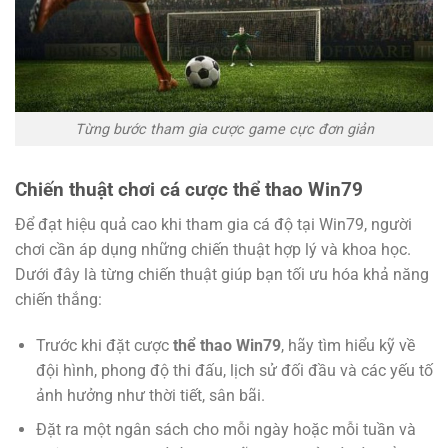
Từng bước tham gia cược game cực đơn giản
Chiến thuật chơi cá cược thể thao Win79
Để đạt hiệu quả cao khi tham gia cá độ tại Win79, người
chơi cần áp dụng những chiến thuật hợp lý và khoa học.
Dưới đây là từng chiến thuật giúp bạn tối ưu hóa khả năng
chiến thắng:
Trước khi đặt cược
thể thao Win79
, hãy tìm hiểu kỹ về
đội hình, phong độ thi đấu, lịch sử đối đầu và các yếu tố
ảnh hưởng như thời tiết, sân bãi.
Đặt ra một ngân sách cho mỗi ngày hoặc mỗi tuần và