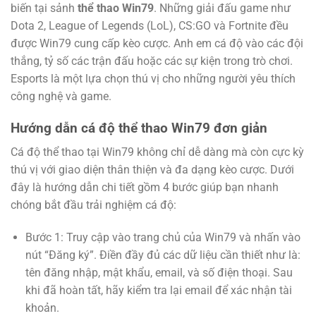
biến tại sảnh
thể thao Win79
. Những giải đấu game như
Dota 2, League of Legends (LoL), CS:GO và Fortnite đều
được Win79 cung cấp kèo cược. Anh em cá độ vào các đội
thắng, tỷ số các trận đấu hoặc các sự kiện trong trò chơi.
Esports là một lựa chọn thú vị cho những người yêu thích
công nghệ và game.
Hướng dẫn cá độ thể thao Win79 đơn giản
Cá độ thể thao tại Win79 không chỉ dễ dàng mà còn cực kỳ
thú vị với giao diện thân thiện và đa dạng kèo cược. Dưới
đây là hướng dẫn chi tiết gồm 4 bước giúp bạn nhanh
chóng bắt đầu trải nghiệm cá độ:
Bước 1: Truy cập vào trang chủ của Win79 và nhấn vào
nút “Đăng ký”. Điền đầy đủ các dữ liệu cần thiết như là:
tên đăng nhập, mật khẩu, email, và số điện thoại. Sau
khi đã hoàn tất, hãy kiểm tra lại email để xác nhận tài
khoản.