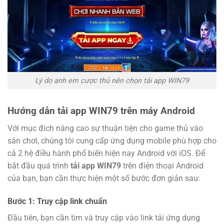
Lý do anh em cược thủ nên chọn tải app WIN79
Hướng dẫn tải app WIN79 trên máy Android
Với mục đích nâng cao sự thuận tiện cho game thủ vào
sân chơi, chúng tôi cung cấp ứng dụng mobile phù hợp cho
cả 2 hệ điều hành phổ biến hiện nay Android với iOS. Để
bắt đầu quá trình
tải app WIN79
trên điện thoại Android
của bạn, bạn cần thực hiện một số bước đơn giản sau:
Bước 1: Truy cập link chuẩn
Đầu tiên, bạn cần tìm và truy cập vào link tải ứng dụng