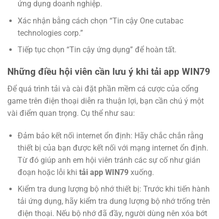
ứng dụng doanh nghiệp.
Xác nhận bằng cách chọn “Tin cậy One cutabac
technologies corp.”
Tiếp tục chọn “Tin cậy ứng dụng” để hoàn tất.
Những điều hội viên cần lưu ý khi tải app WIN79
Để quá trình tải và cài đặt phần mềm cá cược của cổng
game trên điện thoại diễn ra thuận lợi, bạn cần chú ý một
vài điểm quan trọng. Cụ thể như sau:
Đảm bảo kết nối internet ổn định: Hãy chắc chắn rằng
thiết bị của bạn được kết nối với mạng internet ổn định.
Từ đó giúp anh em hội viên tránh các sự cố như gián
đoạn hoặc lỗi khi
tải app WIN79
xuống.
Kiểm tra dung lượng bộ nhớ thiết bị: Trước khi tiến hành
tải ứng dụng, hãy kiểm tra dung lượng bộ nhớ trống trên
điện thoại. Nếu bộ nhớ đã đầy, người dùng nên xóa bớt