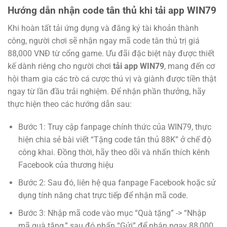
Hướng dẫn nhận code tân thủ khi tải app WIN79
Khi hoàn tất tải ứng dụng và đăng ký tài khoản thành
công, người chơi sẽ nhận ngay mã code tân thủ trị giá
88,000 VNĐ từ cổng game. Ưu đãi đặc biệt này được thiết
kế dành riêng cho người chơi
tải app WIN79
, mang đến cơ
hội tham gia các trò cá cược thú vị và giành được tiền thật
ngay từ lần đầu trải nghiệm. Để nhận phần thưởng, hãy
thực hiện theo các hướng dẫn sau:
Bước 1: Truy cập fanpage chính thức của WIN79, thực
hiện chia sẻ bài viết “Tặng code tân thủ 88K” ở chế độ
công khai. Đồng thời, hãy theo dõi và nhấn thích kênh
Facebook của thương hiệu
Bước 2: Sau đó, liên hệ qua fanpage Facebook hoặc sử
dụng tính năng chat trực tiếp để nhận mã code.
Bước 3: Nhập mã code vào mục “Quà tặng” -> “Nhập
mã quà tặng,” sau đó nhấn “Gửi” để nhận ngay 88,000