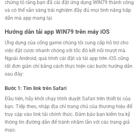
chứng tỏ rằng bạn đã cài đặt ứng dụng WIN79 thành công
và có thể sẵn sàng trải nghiệm đầy đủ mọi tính năng hấp
dẫn mà app mang lại.
Hướng dẫn tải app WIN79 trên máy iOS
Ứng dụng của cổng game chúng tôi cung cấp hỗ trợ cho
việc đặt cược nhanh chóng với tốc độ kết nối mượt mà.
Ngoài Android, quá trình cài đặt và tải app trên iOS cũng
rất đơn giản chỉ bằng cách thực hiện các bước hướng dẫn
sau đây:
Bước 1: Tìm link trên Safari
Đầu tiên, hãy khởi chạy trình duyệt Safari trên thiết bị của
bạn. Tiếp theo, nhập địa chỉ trang chủ của thương hiệu để
truy cập vào link tải chính thức. Đảm bảo bạn kiểm tra kỹ
thông tin đường dẫn để tránh nhầm lẫn với các trang giả
mạo.