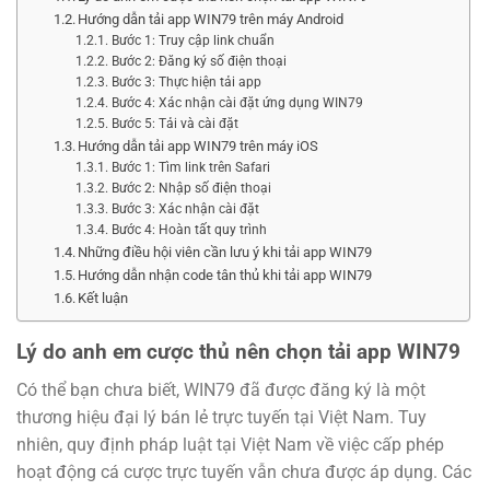
Hướng dẫn tải app WIN79 trên máy Android
Bước 1: Truy cập link chuẩn
Bước 2: Đăng ký số điện thoại
Bước 3: Thực hiện tải app
Bước 4: Xác nhận cài đặt ứng dụng WIN79
Bước 5: Tải và cài đặt
Hướng dẫn tải app WIN79 trên máy iOS
Bước 1: Tìm link trên Safari
Bước 2: Nhập số điện thoại
Bước 3: Xác nhận cài đặt
Bước 4: Hoàn tất quy trình
Những điều hội viên cần lưu ý khi tải app WIN79
Hướng dẫn nhận code tân thủ khi tải app WIN79
Kết luận
Lý do anh em cược thủ nên chọn tải app WIN79
Có thể bạn chưa biết, WIN79 đã được đăng ký là một
thương hiệu đại lý bán lẻ trực tuyến tại Việt Nam. Tuy
nhiên, quy định pháp luật tại Việt Nam về việc cấp phép
hoạt động cá cược trực tuyến vẫn chưa được áp dụng. Các